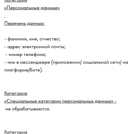
Срок обработки и хранения:
- достижение целей обработки персональных данных;
- истечение срока действия Согласия или отзыв Согласия
субъектом персональных данных;
- прекращение деятельности Оператора.
Порядок уничтожения персональных данных при
достижении цели их обработки или при наступлении иных
законных оснований:
лицо, ответственное за обработку персональных данных,
производит уничтожение ПД способом, исключающим
возможность восстановления этих ПД с составлением
акта об уничтожении персональных данных
5. Обработка персональных данных будет
ограничиваться достижением этих конкретных, заранее
определенных и законных целей. Не допускается
обработка персональных данных, несовместимая с целью
обработки.
6.
Третьи лица, которые могут обрабатывать
персональные данные Пользователей (в случае
сотрудничества с этими третьими лицами Оператора), в