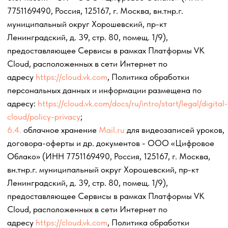
Согласие на обработку персональных данный, Согласие
на получение информационно-рекламной рассылки.
Электронная почта Оператора, указанная в п. 20
настоящего Согласия, для взаимодействия с Оператором,
в том числе для направления письменного заявления в
произвольной форме об отзыве Согласия на получение
информационно-рекламной рассылки/ электронных
сообщений различными способами.
15. Условия и запреты на обработку вышеуказанных
персональных данных (ч. 9 ст. 10.1 Федерального закона
от 27.07.2006 № 152-ФЗ «О персональных
данных»)
Пользователем
не установлены.
В случае, если Пользователь намерен установить условия
и запреты на обработку вышеуказанных персональных
данных, ему необходимо скачать настоящее Согласие для
того, чтобы заполнить бланк настоящего Согласия и
отметить знаком (а при необходимости дополнить
самостоятельно текстом) один из следующих вариантов:
£ устанавливаю запрет на передачу (кроме
предоставления доступа) этих данных оператором
неограниченному кругу лиц
£ устанавливаю запрет на обработку (кроме получения
доступа) этих данных неограниченным кругом лиц