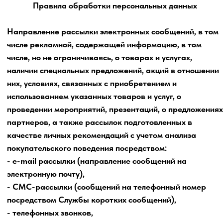
«Персональные данные»
Перечень данных:
- фамилия, имя, отчество;
- адрес электронной почты;
- номер телефона;
- ник в мессенджере (приложении/ социальной сети/ на
платформе/боте).
Категория
«Специальные категории персональных данных» -
не обрабатываются.
Категория
«Биометрические персональные данные»
- не
обрабатываются.
Перечень действий:
сбор; запись; систематизация; накопление; хранение;
уточнение (обновление, изменение); извлечение;