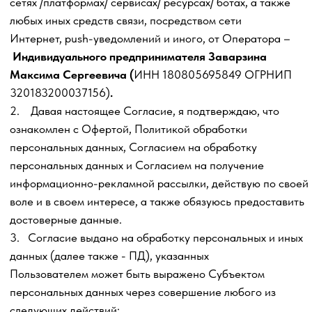
данных (далее также - ПД), указанных
Пользователем может быть выражено Субъектом
персональных данных через совершение любого из
следующих действий:
3.1. Простановка символа в согласия чек-боксе (в поле
для ввода) на
Сайте/ в мессенджере/приложении/
социальной сети/платформе/боте рядом с текстом вида:
- «Выражаю согласие на обработку моих персональных
данных в соответствии с условиями Политики обработки
персональный данных, Согласием на обработку
персональных данных, Согласием на информационно-
рекламную рассылку»;
- или иным аналогичным текстом, при условии, что
Субъекту персональных данных в каждом месте сбора
персональных данных предоставлена возможность
ознакомиться с полным текстом Политики обработки
персональных данных, Согласием на обработку
персональных данных, Согласием на информационно-
рекламную рассылку.
4. Согласие выдано на обработку персональных данных
в целях:
4.1. Цель обработки персональных данных, категории
и перечень обрабатываемых персональных данных,
категории субъектов, персональные данные которых