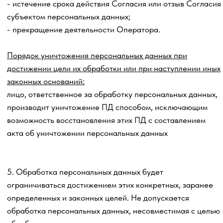
оборудование у АО «Селектел» (Санкт-Петербург,
вн.тер.г. поселок Комарово, ул Цветочная, д. 21 литера А),
ссылка на официальный сайт
https://getcourse.ru/
.
6.7. банки (на основании договоров обслуживания),
налоговые органы, отделения социального фонда.
7.Согласие выдано на обработку персональных данных
автоматизированным способом, с передачей полученной
информации по сети интернет, и по «сети юридического
лица».
8. В процессе обработки персональных данных
Оператор вправе осуществлять: сбор, запись,
систематизацию, накопление, хранение, уточнение
(обновление, изменение), извлечение, использование,
передачу (распространение, предоставление, доступ),
обезличивание, блокирование, удаление, уничтожение
персональных данных Пользователя.
9. Настоящим, Пользователь подтверждает, что:
9.1. Ознакомлен и согласен с тем, что передача
персональных данных Пользователя может
осуществляться Оператором в объеме, необходимом для
получения Пользователем доступа к Сайту / мессенджеру/
приложению/ социальной сети/платформе/боту, их
содержанию и/или их сервисам.
10. Обработка специальных категорий персональных