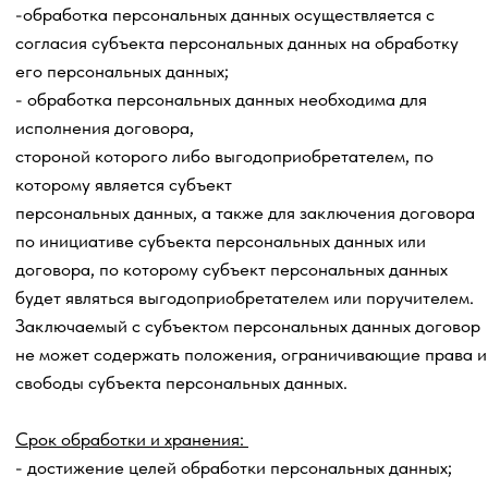
договора-оферты и др. документов - ООО «Цифровое
Облако» (ИНН 7751169490, Россия, 125167, г. Москва,
вн.тнр.г. муниципальный округ Хорошевский, пр-кт
Ленинградский, д. 39, стр. 80, помещ. 1/9),
предоставляющее Сервисы в рамках Платформы VK
Cloud, расположенных в сети Интернет по
адресу
https://cloud.vk.com
, Политика обработки
персональных данных и информации размещена по
адресу:
https://cloud.vk.com/docs/ru/intro/start/legal/digital-
cloud/policy-privacy
.
6.5.
https://prodamus.ru
– Общество с ограниченной
ответственностью «ПРОДАМУС» (ИНН 1 215 156 909,
ОГРН 1 111 215 003 460), зарегистрированном по адресу
424020, Республика Марий Эл, г. Йошкар-Ола, ул.
Анциферова, д. 27А, пом. 29, политика в отношении
обработки персональных размещена по
ссылке:
https://prodamus.ru/privacy
.
6.6. https://getcourse.ru - платформа Геткурс (GetCourse),
которая принадлежит
ООО «Система Геткурс» (ИНН 9731055900 / ОГРН
1197746675170, юридический адрес:
г. Москва, территория инновационного центра
«Сколково», Большой бульвар, 42, стр. 1, помещение
1122). ООО «Система Геткурс» арендует серверное