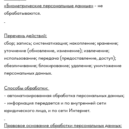
связи с использованием ресурсов Сайта (мессенджера/
приложения/ социальной сети/платформы/бота):
6.1. https://yandex.ru - ООО «ЯНДЕКС» (ИНН
7736207543, г. Москва, ул. Льва Толстого, д.16) – при
использовании метрической программы
«Яндекс.Метрика», Политика конфиденциальности
обработки персональных данных и информации
размещена по адресу:
https://yandex.ru/legal/confidentia
6.2.
https://telegram.org
- Телеграмм - облачный
мессенджер для мобильных устройств и компьютеров /
Приложение, Политика обработки персональных данных
и информации размещена по
адресу:
https://telegram.org/privacy/ru
.
6.3. vk.com - ВК – ООО «Цифровое Облако» (ИНН
7751169490, Россия, 125167, г. Москва, вн.тнр.г.
муниципальный округ Хорошевский, пр-кт
Ленинградский, д. 39, стр. 80, помещ. 1/9),
предоставляющее Сервисы в рамках Платформы VK
Cloud, расположенных в сети Интернет по
адресу
https://cloud.vk.com
, Политика обработки
персональных данных и информации размещена по
адресу:
https://cloud.vk.com/docs/ru/intro/start/legal/digital-
cloud/policy-privacy
;
6.4.
облачное хранение
Mail.ru
для видеозаписей уроков,