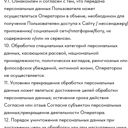
Сергеевич
ИНН 180805695849, ОГРНИП 320183200037156
Юридический адрес: 426003, Россия, Респ. Удмуртская, г
Ижевск, проезд Квартальный, д 82,
кв 16
Банковские реквизиты:
Расчетный счет 40802810200001630023
Банк получателя: АО "ТИНЬКОФФ БАНК"
БИК: 044525974
К/с 30101810145250000974
mzavarzin2002@gmail.com