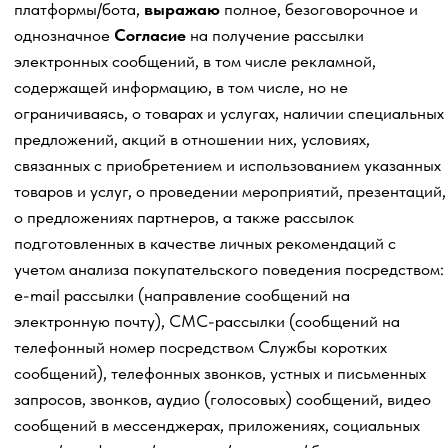
товаров и услуг, о проведении мероприятий, презентаций,
о предложениях партнеров, а также рассылок
подготовленных в качестве личных рекомендаций с
учетом анализа покупательского поведения посредством:
e-mail рассылки (направление сообщений на
электронную почту), СМС-рассылки (сообщений на
телефонный номер посредством Службы коротких
сообщений), телефонных звонков, устных и письменных
запросов, звонков, аудио (голосовых) сообщений, видео
сообщений в мессенджерах, приложениях, социальных
сетях /платформах/ сервисах/ ресурсах/ ботах, а также
любых иных средств связи, посредством сети
Интернет, push-уведомлений и иного, от Оператора –
Индивидуального предпринимателя Заварзина
Максима Сергеевича (
ИНН 180805695849 ОГРНИП
320183200037156)
.
2. Давая настоящее Согласие, я подтверждаю, что
ознакомлен с Офертой, Политикой обработки
персональных данных, Согласием на обработку
персональных данных и Согласием на получение
информационно-рекламной рассылки, действую по своей
воле и в своем интересе, а также обязуюсь предоставить
достоверные данные.
3. Согласие выдано на обработку персональных и иных