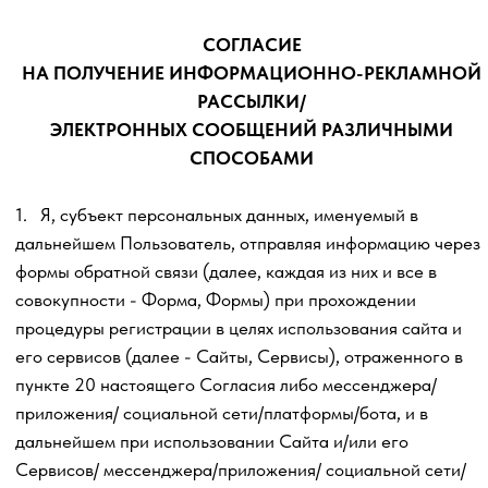
СОГЛАСИЕ
НА ПОЛУЧЕНИЕ ИНФОРМАЦИОННО-РЕКЛАМНОЙ
РАССЫЛКИ/
ЭЛЕКТРОННЫХ СООБЩЕНИЙ РАЗЛИЧНЫМИ
СПОСОБАМИ
1. Я, субъект персональных данных, именуемый в
дальнейшем Пользователь, отправляя информацию через
формы обратной связи (далее, каждая из них и все в
совокупности - Форма, Формы) при прохождении
процедуры регистрации в целях использования сайта и
его сервисов (далее - Сайты, Сервисы), отраженного в
пункте 20 настоящего Согласия либо мессенджера/
приложения/ социальной сети/платформы/бота, и в
дальнейшем при использовании Сайта и/или его
Сервисов/ мессенджера/приложения/ социальной сети/
платформы/бота,
выражаю
полное, безоговорочное и
однозначное
Согласие
на получение рассылки
электронных сообщений, в том числе рекламной,
содержащей информацию, в том числе, но не
ограничиваясь, о товарах и услугах, наличии специальных
предложений, акций в отношении них, условиях,
связанных с приобретением и использованием указанных