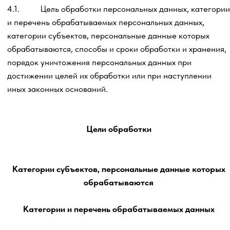
качестве личных рекомендаций с учетом анализа
покупательского поведения посредством:
- e-mail рассылки (направление сообщений на
электронную почту),
- СМС-рассылки (сообщений на телефонный номер
посредством Службы коротких сообщений),
- телефонных звонков,
- устных и письменных запросов, звонков, аудио
(голосовых) сообщений, видео сообщений в
мессенджерах, приложениях, социальных сетях /
платформах/ сервисах/ ресурсах/ ботах, а также
любых иных средств связи, посредством сети
Интернет, push-уведомлений и иного.
Клиенты/ потенциальные клиенты;
Контрагенты, представители контрагентов;
Посетители / Пользователи Сайта (мессенджера/
приложения/ социальной сети/платформы/бота)
Категория