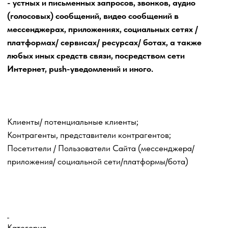
использование; передача (предоставление, доступ);
обезличивание; блокирование; удаление; уничтожение
персональных данных.
Способы обработки:
- автоматизированная обработка персональных данных;
- информация передается и по внутренней сети
юридического лица, и по сети Интернет.
Правовое основание обработки персональных данных:
-обработка персональных данных осуществляется с
согласия субъекта персональных данных на обработку
его персональных данных;
- обработка персональных данных необходима для
исполнения договора,
стороной которого либо выгодоприобретателем, по
которому является субъект
персональных данных, а также для заключения договора
по инициативе субъекта персональных данных или
договора, по которому субъект персональных данных
будет являться выгодоприобретателем или поручителем.
Заключаемый с субъектом персональных данных договор
не может содержать положения, ограничивающие права и
свободы субъекта персональных данных.