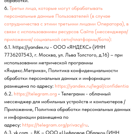
данных, касающихся расовой, национальной
принадлежности, политических взглядов, религиозных или
философских убеждений, интимной жизни, Оператором
не осуществляется.
11. Условием прекращения обработки персональных
данных может являться: достижение целей обработки
персональных данных; истечение срока действия
Согласия или отзыв Согласия субъектом персональных
данных;прекращение деятельности Оператора.
12. Порядок уничтожения персональных данных при
достижении цели их обработки или при наступлении иных
законных оснований: лицо, ответственное за обработку
персональных данных, производит уничтожение ПД
способом, исключающим возможность восстановления
этих ПД с составлением акта об уничтожении
персональных данных.
13. Пользователь проинформирован, что ответственность
перед ним за действия лица, обрабатывающего его
персональные данные по поручению Оператора, несет
Оператор, выдавший соответствующее поручение
(согласие).
14. Сайт Оператора, указанный в п. 20 настоящего
Согласия, на котором размещены для всеобщего доступа
Оферта, Политика обработки персональных данных,