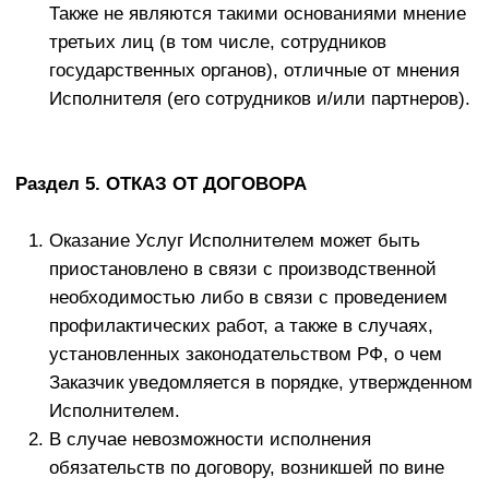
действуют бессрочно.
Исключительное право
на информационно-
консультационные материалы принадлежит
Исполнителю.
Неисключительные лицензионные права
на
результаты интеллектуальной деятельности
(информационно-консультационные материалы)
считаются предоставленными с момента
открытия к ним доступа. Неисключительные
лицензионные права на результаты
интеллектуальной деятельности раздаточные
материалы передаются на 30 лет.
Все сервисы Сайта/Телеграм-канала/Чата
предоставляются в состоянии «как есть».
Исполнитель не гарантирует доступность их в
любой момент.
Исполнитель не несет ответственности за
коммерческую пригодность Сайта/Телеграм-
канала/Чата, не гарантирует соответствие их
неким специальным требованиям Заказчика или
возможность настройки разделов в соответствии
с предпочтениями Заказчика.
Исполнитель также не гарантирует, что программное
обеспечение Сайта/ Телеграм-канала/Чата полностью