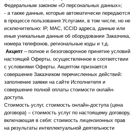
- готовые майнд-карты как монетизировать канал;
- записи прямых эфиров с обратной связью по
вопросам участников.
Исполнитель оставляет за собой право на
изменение содержания онлайн-доступа.
Исполнитель оставляет за собой право на
привлечение третьих лиц для оказания услуг в
соответствии с настоящим Договором.
Совершение акцепта, влекущее заключение
договора между Исполнителем и Заказчиком на
оказание платных информационных услуг по
онлайн-доступу осуществляется путем
совершения Заказчиком следующих действий:
заполнение заявки на получение услуг на сайте
Исполнителя, содержащей в себе данные
заполнившего её лица и внесение полной
стоимости подписки. Заявка однозначно
идентифицирует лицо, её подавшего, как
Заказчика.
Оплата стоимости онлайн-доступа Заказчиком
считается безоговорочным акцептом настоящей
оферты. Оплата стоимости подписки на участие
возможна следующими способами:
6.1.Внесение стоимости услуги посредством