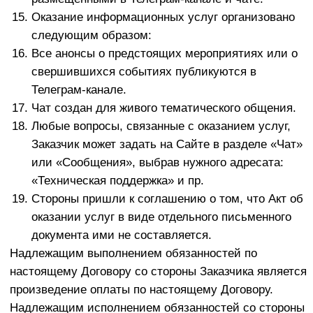
Раздел 6. ПРАВА НА ИНТЕЛЛЕКТУАЛЬНУЮ
СОБСТВЕННОСТЬ и ИНФОРМАЦИОННАЯ
БЕЗОПАСНОСТЬ
Предоставляемые Заказчику информационно-
консультационные материалы – представляют
собой результаты интеллектуальной
деятельности в цифровой форме,
исключительные права на которые принадлежат
Исполнителю, впоследствии могут
использоваться Заказчиком для личной и/или
профессиональной деятельности.
Заказчику разрешается на правах неисключительной
лицензии использовать полученные результаты
интеллектуальной деятельности следующими
способами:
Разрешается использование раздаточных
материалов следующими способами: скачивание
на цифровые носители, хранение,
распечатывание, переработка, частичное и
полное воспроизведение, применение в
профессиональной деятельности для
составления документов, проведения
консультаций без передачи указанных