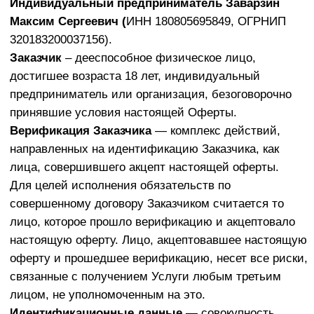
настоящей Оферты, осуществленное в соответствии
с условиями Оферты. Акцептом признается
совершение Заказчиком перечисленных действий:
заполнение заявки на сайте Исполнителя и
совершение полной оплаты стоимости онлайн-
доступа.
Стоимость услуг, стоимость онлайн-доступа (цена
договора) – стоимость услуг по настоящему договору,
включающая в себя: стоимость лицензионных прав
на результаты интеллектуальной деятельности
(раздаточные материалы (при наличии), доступ для
просмотра видеоматериалов), а также участие в
онлайн-собраниях, проводимых Исполнителем в
рамках телеграм-канала. Стоимость услуг (стоимость
онлайн-доступа) указана на сайте, указанном в
разделе 10 настоящего договора, во сплывающем
окне для подачи заявки (при нажатии на кнопку
«оплатить доступ» или иной аналогичной ей по
смыслу и функциональному назначению).
Документ
— электронный файл с зафиксированной в
нем юридически значимой информацией в текстовом
и/или медиа форматах, их сочетании, включающий
обязательные реквизиты документа, изложенный на
русском языке, доступный к изучению без