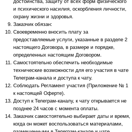
оказания информационно-консультационных
Услуг
Заказчика (оплата Услуг третьих лиц, Платформы,
комиссии банков и платежных систем, затраты
Исполнителя на предоставление Заказчику рассрочки
и т.д.) и стоимости оказанных услуг к моменту
направления уведомления.
При любых возвратах денежных средств (а также
иных платежах) от Исполнителя к Заказчику
Исполнитель не несет никакие расходы на
исполнение данных обязательств по возврату и
осуществлению иных платежей (на основание ст.
309.2. ГК РФ). Все указанные расходы
производятся за счет Заказчика. При этом
Исполнитель при осуществлении таких платежей
Заказчику осуществляет зачет встречных
однородных требований по отношению к
Заказчику на сумму указанных расходов (в
соответствие со ст. 410 ГК РФ) и уменьшает
сумму платежей на сумму данных расходов.
Настоящий Договор может быть расторгнут по
соглашению Сторон или по другим основаниям,
предусмотренным настоящим Договором или
законодательством Российской Федерации.