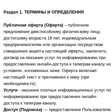
Чат канала Телеграм (также далее - Чат канала ТГ)
— информационный закрытый чат в мессенджере
Telegram (telegram-канал), владельцем которого
является Исполнитель.
Информационные материалы
– совокупность
видеоматериала и раздаточных материалов (При
наличии), созданные Исполнителем и объединенные
им тематически для раскрытия определенной темы,
отраженной в названии материала.
Раздаточные материалы
- разработанные
Исполнителем и / или привлеченными им экспертами
результаты интеллектуальной деятельности: чек-
листы, шаблоны документов, шпаргалки, инструкции,
таблицы, блок-схемы, презентации и другие
материалы, авторские права и исключительные
права, на которые принадлежат
Заварзину Максиму
Сергеевичу
.
Результаты интеллектуальной деятельности
-
охраняемые законом произведения: аудиовизуальные
произведения (записи видео, видеотрансляции,
записи аудио), лекции, чек-листы, шаблоны
документов, шпаргалки, инструкции, таблицы, блок-
схемы, презентации и другие материалы,
размещенные Исполнителем на Сайте, в телеграм-