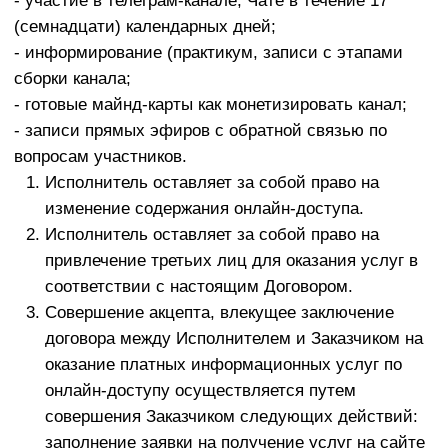
достоверность указанных им данных и выражает
желание подать заявку путем активации поля
такого типа как «КУПИТЬ», «ОПЛАТИТЬ
ПОДПИСКУ», или иного, аналогичного ему по
функциональному назначению. Одновременно, на
адрес электронной почты, указанного в качестве
контактного при подаче заявки, с адреса
электронной почты Исполнителя направляется
электронное письмо со ссылкой на порядок
оплаты стоимости участия.
Лицо, получившее электронное письмо,
предусмотренное пунктом 3.3.3 Договора,
осуществляет оплату (вносит Стоимость Услуги).
После осуществления оплаты на указанную
электронную почту Заказчика поступает письмо-
подтверждение. Доступ к материалам телеграм-
канала и возможность вступления в Чат
телеграм-канала открывается посредством
направления Заказчику на электронную почту
ссылки с доступом в течение 1 рабочего дня
после оплаты полной стоимости.
С момента заполнения данных в заявке и
совершения действий, предусмотренных пунктом
3.3.2. Оферты, лицо считается