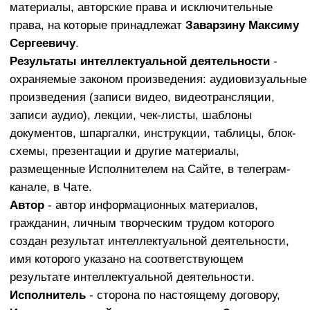
информации о Заказчике, предоставляемой при
верификации и акцепте Оферты, служащей для
определения тождественности между лицом, ею
обладающим, и Заказчиком (верификация Заказчика).
Персональная информация о Заказчике
— любая
информация, относящаяся прямо или косвенно к
определенному или определяемому физическому
лицу (субъекту персональных данных), а именно;
-персональная информация, которую Заказчик
предоставляет о себе самостоятельно при
верификации и акцепте Оферты или в процессе
получения Услуг, включая персональные данные
Заказчика;
-иная информация о Заказчике, сбор и/или
предоставление которой определяются и
оговариваются с Заказчиком индивидуально и
подпадающая под охрану в соответствии с
Федеральным законом «О персональных данных»;
- а также данные, которые автоматически передаются
в процессе пользования Услугами, в том числе, но не
исключительно: IP, MAC, ICCID адреса, данные или
иные уникальные данные об оборудовании Заказчика,
номера телефонов, региональные коды и т.д.
Акцепт
– полное и безоговорочное принятие условий