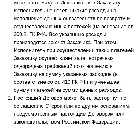
влечет для Заказчика гражданско-правовую,
административно-правовую и уголовную
ответственность.
Раздел 8. РАЗРЕШЕНИЕ СПОРОВ
Все споры и разногласия, возникшие в связи с
исполнением договора на оказание услуг по
предоставлению онлайн-доступа к
информационным материалам, заключенного
посредством совершения Заказчиком акцепта
настоящей оферты, решаются Сторонами путем
переговоров.
Срок ответа на претензию – 10 дней, с момента
поступления претензии Исполнителю в
письменной форме или электронной форме,
которая позволяет индивидуализировать
личность Заказчика. Для индивидуальных
предпринимателей досудебный порядок
урегулирования споров обязателен. Срок ответа
на претензию – 30 дней, с момента поступления
претензии Исполнителю в письменной форме
или электронной форме, которая позволяет