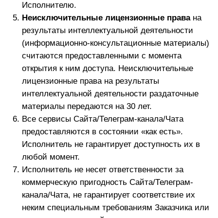
Приложение № 1
к публичной оферте на оказание
информационных услуг
– онлайн-доступ к телеграм-каналу
РЕГЛАМЕНТ УЧАСТИЯ
ПРАВИЛА ЧАТА
Канала и Чата в Telegram:
Все участники обязаны придерживаться
принципов уважительного отношения друг к другу.
Не допускается открытые и негативные
высказывания в отношении пола, расы, цвета
кожи, национальности, языка, происхождения,
имущественного, семейного, социального и
должностного положения, возраста, места
жительства, отношения к религии, убеждений,