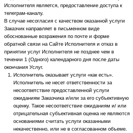
материалов и информации третьим лицам.
4.1.2.Просмотр видеоматериалов,
аудиовизуальных произведений. Запрещается
любая переработка, запись, копирование,
передача третьим лицам и сторонним интернет-
ресурсам Программ уроков, видеозаписей,
аудиозаписей, а также их частей, доступ к
которым получил Заказчик в процессе получения
платных услуг по настоящему договору,
результатов интеллектуальной деятельности, в
частности, перевод на иностранный язык,
переработка в программу для ЭВМ, а также
другим способом создание новых результатов
интеллектуальной деятельности на основе
информационно-консультационных материалов –
без получения специального на то письменного
разрешения правообладателя –
Заварзина
Максима Сергеевича
.
Авторские права
на информационно-
консультационные материалы принадлежат
автору –
Заварзину Максиму Сергеевичу
. Такие
авторские права как право авторства, право на
имя, право на неприкосновенность произведения,
возникают с момента создания курса и