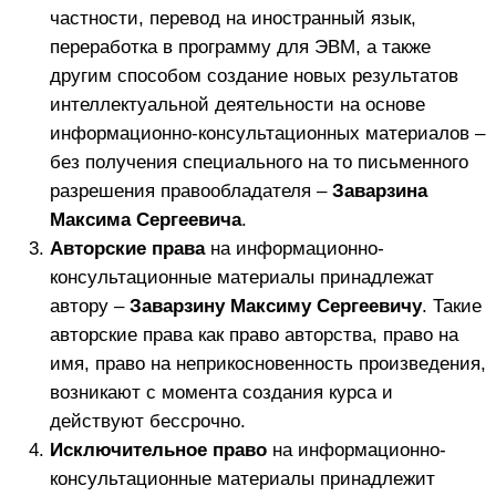
мессенджерах приравнивается Сторонами к
документообороту на бумажных носителях, за
исключением случаев, когда положениями
настоящей Оферты предусмотрен
документооборот на бумажных носителях.
Приложение № 1, являющееся неотъемлемой
частью настоящей Оферты – Регламент участия.
Раздел 10. РЕКВИЗИТЫ ИСПОЛНИТЕЛЯ:
ИП Заварзин Максим Сергеевич
Юридический адрес: 426003, Россия, Респ
Удмуртская, г Ижевск,
проезд Квартальный, д 82, кв 16
ИНН 180805695849 , ОГРНИП 320183200037156
Банковские реквизиты:
Расчетный счет 40802810200001630023,
Банк АО "ТИНЬКОФФ БАНК",
ИНН банка 7710140679, БИК банка 044525974
Корреспондентский счет банка 30101810145250000974
Юридический адрес банка: Москва, 123060, 1-й
Волоколамский проезд, д. 10, стр. 1
mzavarzin2002@gmail.com