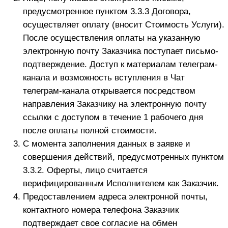
Оказание Услуг Исполнителем может быть
приостановлено в связи с производственной
необходимостью либо в связи с проведением
профилактических работ, а также в случаях,
установленных законодательством РФ, о чем
Заказчик уведомляется в порядке, утвержденном
Исполнителем.
В случае невозможности исполнения
обязательств по договору, возникшей по вине
Заказчика, услуги подлежат оплате в полном
объеме.
В случае частичной невозможности оказания
услуг по обстоятельствам, за которые ни одна из
сторон не отвечает, Заказчик оплачивает
стоимость обучения, исходя из количества дней
фактически использованного им доступа.
Заказчик вправе отказаться от исполнения
договора, заключенного посредством
присоединения к его условиям, в любое время.
При одностороннем досрочном отказе от
исполнения настоящего Договора по инициативе
Заказчика, стороны соглашаются, что объем
фактически оказанных Исполнителем услуг