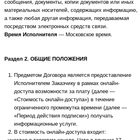
Заказчика, указанный им при подаче заявки
электронного письма, ссылки на реквизиты и
способы оплаты обучения.
Заказчик вносит Стоимость услуги в размере,
указанном на сайте Исполнителя.
Порядок верификации Заказчика.
Верификация осуществляется в несколько
последовательных этапов, каждый из которых,
следуя за предыдущим, призван достоверно
идентифицировать лицо как Заказчика,
акцептовавшего Оферту и изъявившего желание
получить Услуги.
3.2.Лицо, желающее получить Услуги, заполняет
форму для подачи заявки, расположенную на
сайте Исполнителя. При заполнении заявки
вносятся следующие сведения:
фамилия,
имя,
контактный адрес электронной почты,
номер контактного телефона.
После заполнения всех полей для подачи заявки,
указанных настоящем пункте, лицо, желающее
получить Услуги, подтверждает правильность и