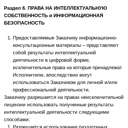
индивидуализировать личность Заказчика.
В случае недостижения согласия между
Сторонами все споры рассматриваются в
судебном порядке в соответствии с
законодательством РФ. В случае, если
Заказчиком по настоящему договору выступает
индивидуальный предприниматель или
организация, то спор подлежит рассмотрению в
Арбитражном суде г. Москвы.
Раздел 9. ПРОЧИЕ УСЛОВИЯ
Настоящий Договор действует до момента
исполнения Сторонами всех обязательств.
Оформленная Заказчиком заявка, которая
заполняется на сайте Исполнителя, является
неотъемлемой частью настоящего Договора.
Своим акцептом Заказчик подтверждает, что все
условия настоящей Оферты ему ясны, и он
принимает их безусловно и в полном объеме.
Заказчик дает согласие на получение
информационных рассылок и рекламных
материалов от Исполнителя, либо от иных лиц по
поручению Исполнителя, на адрес электронной