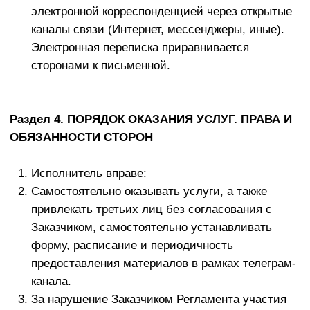
фиксируется датой Уведомления об отказе от
договора. Сумма, которая представляет собой
разницу между общей стоимостью доступа и
стоимостью, фактически оказанных
Исполнителем услуг, на момент отказа Заказчика
от исполнения договора, признается сторонами
необходимой «выплатой определенной денежной
суммы» Исполнителю (в рамках правила п.3 ст.
310 ГК РФ), которая обуславливает право на
односторонний отказ Заказчика от исполнения
настоящего договора. Договор считается
расторгнутым через 1 (один) календарный день
после получения Исполнителем уведомления от
Заказчика об его одностороннем отказе от
исполнения настоящего Договора.
Материалы телеграм-канала считаются
полученными в полном объеме, если Заказчику
был предоставлен доступ к ним.
Для осуществления возврата денежных средств
Заказчику,
в случае принятия Исполнителем
соответствующего индивидуального решения,
необходимо:
Заполнить заявление на возврат денежных
средств, указать в нем свои фамилию, имя,