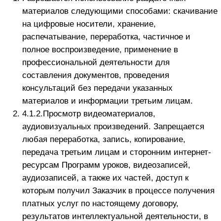
почты и/или контактный телефон (в мессенджер),
указанные Заказчиком при регистрации на Сайте.
Согласие на получение информационных рассылок и
рекламных материалов может быть отозвано
Заказчиком в любое время путем направления
Исполнителю соответствующего уведомления на
электронный адрес Исполнителя.
Заказчик дает свое согласие на использование его
изображения в качестве фотографии Заказчика
(аватара) Исполнителем на безвозмездной основе.
Заказчик дает согласие на безвозмездной основе
на размещения отзыва.
Исполнитель имеет право уступать права,
переводить долги по всем обязательствам,
возникшим из настоящей Оферты. Настоящим
Заказчик дает свое согласие на уступку прав и
перевод долга любым третьим лицам. О
состоявшейся уступке прав и/или переводе долга
Исполнитель информирует Заказчика
посредством электронной почты.
Переписка в личных сообщениях Заказчика и
назначенного Исполнителем Заказчик куратора в
личном кабинете Заказчика на Платформе, а
также в социальной сети в Сети Интернет и