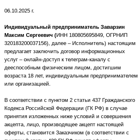
услуг – онлайн-доступ к телеграм-каналу с
дееспособным физическим лицом, достигшим
возраста 18 лет, индивидуальным предпринимателем
или организацией.
В соответствии с пунктом 2 статьи 437 Гражданского
Кодекса Российской Федерации (ГК РФ) в случае
принятия изложенных ниже условий и совершения
акцепта, лицо, производящее акцепт настоящей
оферты, становится Заказчиком (в соответствии с
пунктом 3 статьи 438 ГК РФ акцепт оферты
равносилен заключению договора на условиях,
изложенных в оферте). Поэтому внимательно
прочитайте текст данной оферты и, если вы не
согласны с каким-либо пунктом настоящей оферты,
Исполнитель предлагает вам отказаться от
совершения каких-либо действий, необходимых для
акцепта.
Исполнитель уведомляет Заказчика: сама по себе
информация, систематизированная в материалах
телеграм-канала, новой не является, представляет
собой переработанные знания и опыт представителя
Исполнителя. Заказчики (Пользователи) вправе как