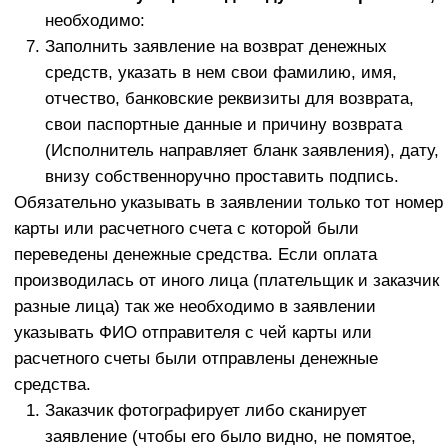
Раздел 7. ОТВЕТСТВЕННОСТЬ СТОРОН
7.1 За неисполнение или ненадлежащие исполнение
обязательств по договору, заключенному
посредством акцепта настоящей Оферты, стороны
несут ответственность согласно законодательству
Российской Федерации.
Недостоверное предоставление Заказчиком о
себе сведений, в том числе неполное
предоставление Заказчиком о себе сведений
освобождает Исполнителя от ответственности
перед Заказчиком.
Исполнитель освобождается от ответственности
за полное или частичное неисполнение
обязательств, предусмотренных настоящей
Офертой, если это неисполнение явилось
следствием обстоятельств непреодолимой силы,
возникших после заключения договора, в
результате событий чрезвычайного характера,
которые Стороны не могли ни предвидеть, ни
предотвратить разумными мерами (форс-мажор).