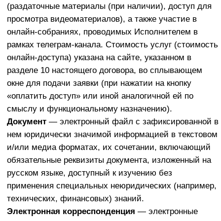
заполнения заявки на сайте Исполнителя и
проведение оплаты по платежной ссылке
посредством интернет-эквайринга.
Оплата стоимости услуги возможна посредством
выставления счёта Заказчику и его оплаты.
Исполнитель вправе в любое время вносить
изменения и дополнение в настоящую Оферту, а
также в иные документы, размещенные в сети
Интернет в связи с оказанием Услуг без
уведомления и информирования Заказчика об
этом.
Заказчик самостоятельно отслеживает
актуальность содержания условий настоящей
оферты. Действующая редакции Оферты
вступает в силу с момента опубликования на
указанном сайте. Изменения, вносимые в
Оферту, не имеют обратной силы.
Раздел 3. УСЛОВИЯ ПРЕДОСТАВЛЕНИЯ УСЛУГ
1.Для предоставления Услуг Заказчик оставляет
заявку на сайте Исполнителя. Исполнитель
подтверждает получение заявки путем
направления на адрес электронной почты