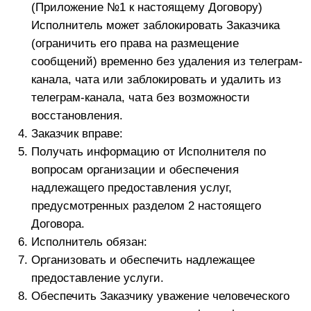
отчество, банковские реквизиты для возврата,
свои паспортные данные и причину возврата
(Исполнитель направляет бланк заявления), дату,
внизу собственноручно проставить подпись.
Обязательно указывать в заявлении только тот номер
карты или расчетного счета с которой были
переведены денежные средства. Если оплата
производилась от иного лица (плательщик и заказчик
разные лица) так же необходимо в заявлении
указывать ФИО отправителя с чей карты или
расчетного счеты были отправлены денежные
средства.
Заказчик фотографирует либо сканирует
заявление (чтобы его было видно, не помятое,
читаемое, в хорошем качестве) и отправляет
заполненное заявление Исполнителю в
мессенджере Telegram.
Возврат будет осуществлён в течение 10 дней с
момента отправки заявления при условии оплаты
Исполнителю фактически понесенных им расходов.
Сумма, причитающаяся к возврату денежных
средств, определяется как стоимость оплаченного
тарифа за вычетом стоимости фактически
понесенных расходов Исполнителя на организацию