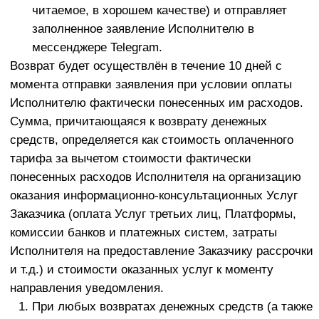
Заказчик обязуется предоставлять достоверные
данные при оформлении заявки. Исполнитель не
проверяет соответствие предоставленных данных
действительности и предполагает, что все
сведения, которые сообщил о себе Заказчик
является достоверной информацией.
В случае, если Заказчик, по причинам, не
зависящим от Исполнителя, не воспользовался
Услугами и не уведомил Исполнителя о своем
желании отказаться от Услуг в порядке,
предусмотренном настоящей Офертой, Услуги
считаются предоставленными в установленном
объеме.
Предоставление доступа к информационным
материалам в течение оговоренного в настоящем
договоре срока является надлежащим
исполнением со стороны Исполнителя
настоящего договора в полном объеме.
Неиспользование Заказчиком всех
предоставленных материалов и информации, не
является основанием для уменьшения стоимости
по настоящему Договору.
Нарушение Заказчиком авторских прав и прав
интеллектуальной собственности Исполнителя