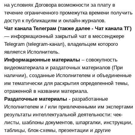
канале, в Чате.
Автор
- автор информационных материалов,
гражданин, личным творческим трудом которого
создан результат интеллектуальной деятельности,
имя которого указано на соответствующем
результате интеллектуальной деятельности.
Исполнитель
- сторона по настоящему договору,
Индивидуальный предприниматель Заварзин
Максим Сергеевич (
ИНН 180805695849, ОГРНИП
320183200037156).
Заказчик
– дееспособное физическое лицо,
достигшее возраста 18 лет, индивидуальный
предприниматель или организация, безоговорочно
принявшие условия настоящей Оферты.
Верификация Заказчика
— комплекс действий,
направленных на идентификацию Заказчика, как
лица, совершившего акцепт настоящей оферты.
Для целей исполнения обязательств по
совершенному договору Заказчиком считается то
лицо, которое прошло верификацию и акцептовало
настоящую оферту. Лицо, акцептовавшее настоящую
оферту и прошедшее верификацию, несет все риски,
связанные с получением Услуги любым третьим
лицом, не уполномоченным на это.
Идентификационные данные
— совокупность