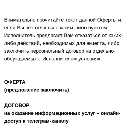
Внимательно прочитайте текст данной Оферты и,
если Вы не согласны с каким-либо пунктом,
Исполнитель предлагает Вам отказаться от каких-
либо действий, необходимых для акцепта, либо
заключить персональный договор на отдельно
обсуждаемых с Исполнителем условиях.
ОФЕРТА
(предложение заключить)
ДОГОВОР
на оказание информационных услуг – онлайн-
доступ к телеграм-каналу
06.10.2025 г.
Индивидуальный предприниматель Заварзин
Максим Сергеевич (
ИНН 180805695849, ОГРНИП
320183200037156), далее – Исполнитель) настоящим
предлагает заключить договор информационных