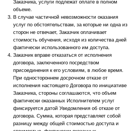
свободно от дефектов и ошибок, и должно
функционировать бесперебойно и в обязательном
порядке.
Использование Сайта/ Телеграм-канала/Чата
осуществляется Заказчиком исключительно под
свою ответственность и на собственный риск.
Исполнитель не гарантирует должного
функционирования Сайта/ Телеграм-канала/Чата
и не несет ответственности за вред, причиненный
Заказчику в результате использования Сайта/
Телеграм-канала/Чата. Исполнитель не несет
ответственности за риск наступления
неблагоприятных последствий, которые наступят
или могут наступить в результате несоответствия
используемого Заказчиком оборудования, иного
программного обеспечения или каналов связи
установленным требованиям по защите
персональных данных от несанкционированного
(противоправного) посягательства третьих лиц.
Исполнитель прилагает все разумные усилия,
предотвращающие сбои и неполадки в работе
Сайта/ Телеграм-канала/Чата, однако не
гарантирует его бесперебойную работу, не несет
ответственности за нее и не обязуется