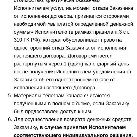
уведомлять Заказчика о перебоях.
Заказчик не вправе использовать Сайт /
Телеграм-канал/Чат для рассылки сообщений
рекламного характера и иных действий, не
связанных непосредственно с использованием
Сайта.
Исполнитель обязуется обеспечить
конфиденциальность всех сведений, полученных
от Заказчика.
Заказчик обязуется обеспечить
конфиденциальность всех сведений, полученных
от Исполнителя в процессе обучения в случае
письменного (электронного) на то сообщения
Исполнителем Заказчику о том, что
передаваемые сведения являются
конфиденциальными.
Запрещается передавать доступ к Телеграм-
каналу/Чату третьи лицам. Информация,
размещаемая Исполнителем в Телеграм-канале/
Чате, является результатом интеллектуальной
деятельности Исполнителя. За каждый случай
нарушения Заказчик уплачивает компенсацию за
нарушение интеллектуальных прав в размере 300
000,00 руб.