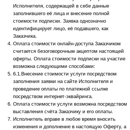
верифицированным Исполнителем как Заказчик.
Предоставлением адреса электронной почты,
контактного номера телефона Заказчик
подтверждает свое согласие на обмен
электронной корреспонденцией через открытые
каналы связи (Интернет, мессенджеры, иные).
Электронная переписка приравнивается
сторонами к письменной.
Раздел 4. ПОРЯДОК ОКАЗАНИЯ УСЛУГ. ПРАВА И
ОБЯЗАННОСТИ СТОРОН
Исполнитель вправе:
Самостоятельно оказывать услуги, а также
привлекать третьих лиц без согласования с
Заказчиком, самостоятельно устанавливать
форму, расписание и периодичность
предоставления материалов в рамках телеграм-
канала.
За нарушение Заказчиком Регламента участия
(Приложение №1 к настоящему Договору)
Исполнитель может заблокировать Заказчика
(ограничить его права на размещение
сообщений) временно без удаления из телеграм-