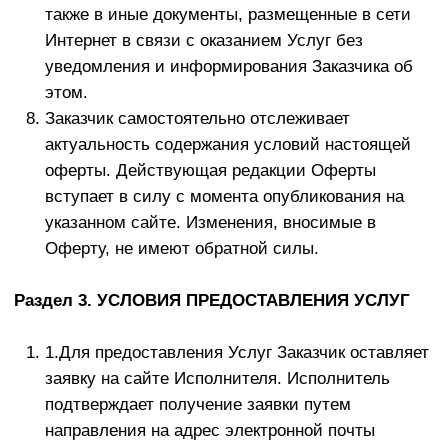
канала, чата или заблокировать и удалить из
телеграм-канала, чата без возможности
восстановления.
Заказчик вправе:
Получать информацию от Исполнителя по
вопросам организации и обеспечения
надлежащего предоставления услуг,
предусмотренных разделом 2 настоящего
Договора.
Исполнитель обязан:
Организовать и обеспечить надлежащее
предоставление услуги.
Обеспечить Заказчику уважение человеческого
достоинства, защиту от всех форм физического
и психического насилия, оскорбления личности,
охрану жизни и здоровья.
Заказчик обязан:
Своевременно вносить плату за
предоставляемые услуги, указанные в разделе 2
настоящего Договора, в размере и порядке,
определенных настоящим Договором.
Самостоятельно обеспечить необходимые
технические возможности для его участия в чате
Телеграм-канала и доступа к чату.