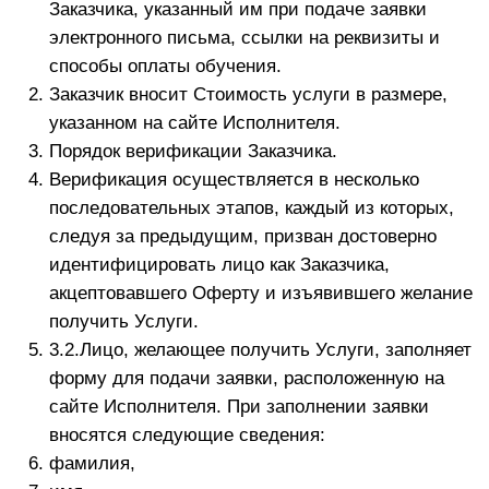
Соблюдать Регламент участия (Приложение № 1
к настоящей Оферте).
Доступ к Телеграм-каналу, к чату открывается не
позднее 24 часов с момента оплаты.
Заказчик самостоятельно выбирает даты и время,
когда он может воспользоваться материалами,
размещенными в Телеграм-канале и чате.
Оказание информационных услуг организовано
следующим образом:
Все анонсы о предстоящих мероприятиях или о
свершившихся событиях публикуются в
Телеграм-канале.
Чат создан для живого тематического общения.
Любые вопросы, связанные с оказанием услуг,
Заказчик может задать на Сайте в разделе «Чат»
или «Сообщения», выбрав нужного адресата:
«Техническая поддержка» и пр.
Стороны пришли к соглашению о том, что Акт об
оказании услуг в виде отдельного письменного
документа ими не составляется.
Надлежащим выполнением обязанностей по
настоящему Договору со стороны Заказчика является
произведение оплаты по настоящему Договору.
Надлежащим исполнением обязанностей со стороны