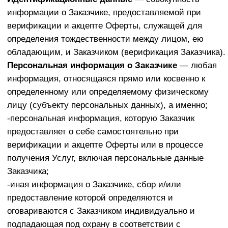
применения специальных неюридических (например,
технических, финансовых) знаний.
Электронная корреспонденция
— электронные
сообщения, документы, копии документов или иных
материальных носителей, содержащих информацию,
а также любая другая информация, передаваемая
посредством электронных средств связи.
Время Исполнителя
— Московское время.
Раздел 2. ОБЩИЕ ПОЛОЖЕНИЯ
Предметом Договора является предоставление
Исполнителем Заказчику в рамках онлайн-
доступа возможности за плату (далее —
«Стоимость онлайн-доступа») в течение
ограниченного промежутка времени (далее —
«Период действия подписки») получать
информационные услуги.
В стоимость онлайн-доступа входит:
- участие в телеграм-канале, Чате в течение 17
(семнадцати) календарных дней;
- информирование (практикум, записи с этапами
сборки канала;