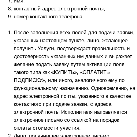
Исполнителя является, предоставление доступа к
телеграм-каналу.
В случае несогласия с качеством оказанной услуги
Заказчик направляет в письменном виде
обоснованные возражения по почте и форме
обратной связи на Сайте Исполнителя и отказ в
принятии услуг Исполнителя не позднее чем в
течении 1 (Одного) календарного дня после даты
окончания Услуг.
Исполнитель оказывает услуги «как есть».
Исполнитель не несет ответственности за
несоответствие предоставленной услуги
ожиданиям Заказчика и/или за его субъективную
оценку. Такое несоответствие ожиданиям и/ или
отрицательная субъективная оценка не являются
основаниями считать услуги оказанными
некачественно, или не в согласованном объеме.
Также не являются такими основаниями мнение
третьих лиц (в том числе, сотрудников
государственных органов), отличные от мнения
Исполнителя (его сотрудников и/или партнеров).
Раздел 5. ОТКАЗ ОТ ДОГОВОРА