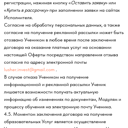
условиями настоящего Договора-оферты.
Ученик обязан лично проходить обучение по
Образовательной программе.
В случае, если Слушатель и Заказчик не совпадают в
одном лице, в отношении Слушателя Договор
признается договором в пользу третьего лица в
соответствии со ст. 430 Гражданского кодекса
Российской Федерации. Оплата Услуг в указанном
случае должна производиться Заказчиком за
Слушателя.
5.3.2. Соблюдать бытовые правила техники
безопасности при выполнении Заданий, получаемых от
Исполнителя в рамках оказания образовательных
Услуг
по настоящему Договору. Ответственность за
безопасность Ученика, а также целостность и
сохранность имущества, используемого в процессе
оказания образовательных
Услуг несет Ученик;
5.3.3. Общаться с Исполнителем, и другими
привлеченными лицами в процессе исполнения
настоящего Договора-оферты корректно и цензурно.
Соблюдать порядок и дисциплину как при регистрации,
так и при оказании образовательных
Услуг, не создавать
своими действиями неудобства для других учеников
Исполнителя, а также не мешать процессу оказания