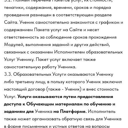
Учеником оплаты предложенных Исполнителем Услуг
(полностью или частично). В отношении
образовательных Услуг, предлагаемых Исполнителем по
акциям/специальным предложениям, при их наличии, с
условиями оплаты частями, полным и безоговорочным
акцептом настоящей Оферты является осуществление
Учеником оплаты первой части от стоимости Услуг.
Датой акцепта оферты Учеником (датой заключения
Договора-оферты) считается дата зачисления
денежных средств за оказание Исполнителем
образовательных
Услуг на расчетный счет Исполнителя.
4.5.1. Моментом начала оказания образовательныхУслуг
считается подключение к Платформе Getcourse (Гет
курс)
https://getcourse.ru/
или иной подобной
платформе для обучения по Образовательной
программе по Пакету услуг по Договору-оферте, на
которой оказываются Услуги. В зависимости от того
какое событие произошло раньше с этого момента
считается начало оказания образовательных
Услуг.
4.5.2. Услуги считаются оказанными в полном объеме с
момента предоставления доступа на Платформе к
последнему Модулю из выбранного Тарифа и Пакета
услуг, если иное не предусмотрено настоящим
Договором-офертой.
4.6. Услуги оказываются с использованием