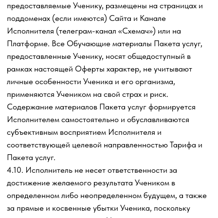
образовательныхУслуг в соответствующем разделе
Сайта, а также минимальному набору требований для
получения образовательныхУслуг в рамках любого
Пакета услуг: ОС РС/Мас доступ в сеть Интернет со
скоростью не менее 256 кбит/с, наличие установленной
программы для просмотра веб — страниц и «Adobe Flash
Player» «Адоб флэш плэьер».
5.5. Исполнитель вправе:
5.5.1. Не приступать к оказанию образовательныхУслуг,
либо приостановить оказание Услуг и доступ Ученика к
материалам, входящим в состав Пакета услуг и личному
кабинету до устранения соответствующего нарушения
при наличии любого из следующих оснований:
5.5.1.1. нарушения Учеником сроков и иных условий
оплаты образовательных
Услуг по настоящему
Договору-оферте;
5.5.1.2. предоставления неполной и (или)
недостоверной информации о Ученике, необходимой
для оказания образовательных
Услуг по настоящему
Договору-оферте.
5.5.1.3. отсутствие согласия Ученика на обработку его
персональных данных;
5.5.2.Исполнитель вправе считать невозможностью
исполнения образовательных
Услуг, возникшей по вине