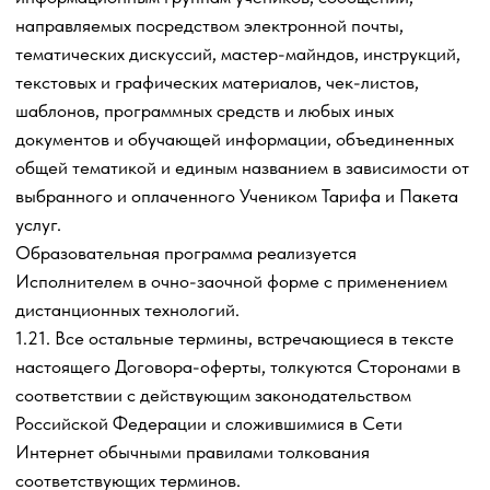
Пакета услуг;
- Проверка домашних заданий, проведение уроков в
форме онлайн вебинаров, обучающих сессий (уроков),
информационной поддержки в ходе обучения и
освоения Образовательной программы курса как при
личном общении с Исполнителем в ходе практических
занятий, так и посредством электронной переписки
(иной формы обмена информацией в ходе обучения),
доступа к закрытым информационным группам
обучающихся (одногруппникам, сокурсникам или
учеников Исполнителя), сообщений, направляемых
посредством электронной почты или в мессенджерах,
тематических дискуссий рассматривается как
бесплатное дополнение к основной Услуге по
предоставлению доступа Обучающим материалам по
Образовательной программе.
3.5. Исполнитель сохраняет доступ Ученика к
Обучающим материалам и заданиям для Ученика на
Платформе в течение 3 (трех) месяцев с момента
предоставления доступа, если иное не предусмотрено
Тарифом и Пакетом услуг.
В случае досрочного расторжения Договора-оферты по
инициативе Ученика либо по инициативе Исполнителя в
связи с нарушением Учеником условий настоящего