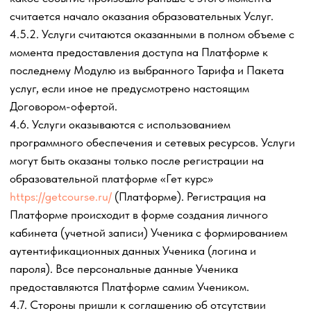
образовательных Услуг.
5.3.6. Обеспечить бесперебойную работу Интернет-
канала, оборудования и программного обеспечения со
своей Стороны таким образом, чтобы иметь
возможность беспрепятственно пользоваться всеми
сервисами порталов
www.youtube.ru
,
www.docs.google.com
или иных, разрешенных к
использованию на территории РФ, которые
используются в ходе предоставления образовательных
Услуг.
5.3.7. Приступить к приемке оказываемых
образовательных
Услуг в течение 30 дней с момента
получения полной оплаты от Ученика.
5.3.8. Следить за безопасностью логина и пароля, а
также за все действия, совершенные с ними после
авторизации.
5.4. Ученик гарантирует
:
5.4.1. Предоставление Исполнителю полных и
достоверных персональных данных по форме
Исполнителя. В случае, когда Учеником указаны
недостоверные либо неполные данные, Исполнитель не
несет ответственности перед Учеником за
предоставление любой информации по ошибочно
указанным данным не Ученику, а третьим лицам, даже