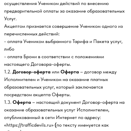
Пакета услуг и тарифа, выбранного Учеником при
оплате.
1.5.
Модуль
—это часть (блок) с уроками по
Образовательной программе Исполнителя из Пакета
услуг определенного тарифа, благодаря которой
происходит организация процесса оказания
образовательных Услуг по определенному направлению
знаний и набору навыков и состоящая из
видеоматериалов, обучающих материалов, задания (или
заданий), также может включать вебинар,
объединенных между собой одной тематикой.
1.6.
Видеоматериал
— набор видеозаписей,
подготовленный и проведенный Исполнителем, либо
привлеченным Исполнителем лицом, записанный на
видео с целью ознакомления Учеником с Модулем
дистанционно, в процессе которого происходит
передача обучающих материалов и обучающей
информации по Образовательной программе Ученика
посредством Сети Интернет и мультимедийных систем.
1.7.
Вебинар
— это тематическое выступление
Исполнителя, либо привлеченного Исполнителем лица,
проходящее в режиме онлайн в сети Интернет для
Ученика, в ходе которого Ученикимеет возможность
задать вопросы, получить разъяснения, высказать