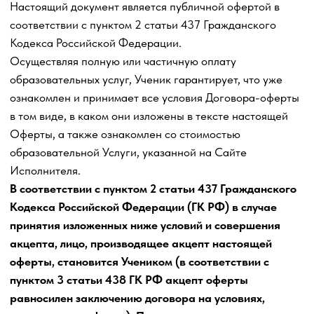
Оферты, а также ознакомлен со стоимостью
образовательной Услуги, указанной на Сайте
Исполнителя.
В соответствии с пунктом 2 статьи 437 Гражданского
Кодекса Российской Федерации (ГК РФ) в случае
принятия изложенных ниже условий и совершения
акцепта, лицо, производящее акцепт настоящей
оферты, становится Учеником
(в соответствии с
пунктом 3 статьи 438 ГК РФ акцепт оферты
равносилен заключению договора на условиях,
изложенных в оферте). Поэтому внимательно
прочитайте текст данной оферты и, если вы не
согласны с каким-либо пунктом настоящей оферты,
Исполнитель предлагает вам отказаться от
совершения каких-либо действий, необходимых для
акцепта.
Ученик обязан полностью ознакомиться с условиями
Оферты до момента внесения полной или частичной
оплаты по Договору-оферте. Акцептуя настоящую
Оферту Ученик подтверждает, что заключает Договор-
оферту в целях и в связи с осуществлением им
предпринимательской деятельности, Ученик заключает
Договор-оферту для нужд, связанных исключительно с
осуществлением им предпринимательской деятельности