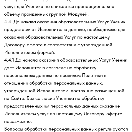
Пакет услуг при условии внесения доплаты в
соответствии с условиями, указанными на Сайте.
5.1.3. После окончания оказания образовательных Услуг
в рамках приобретенного Пакета услуг продлить
обучение и сопровождение Исполнителем Ученика за
дополнительную плату согласно условиям, описанным в
соответствующем разделе Сайта.
5.2. Ученик не вправе:
5.2.1. Обходить технические ограничения,
установленные на Платформах, используемых
Исполнителем для оказания образовательныхУслуг по
настоящему Договору-оферте.
5.2.2. Изучать технологию, декомпилировать или
дизассемблировать любой из Сайтов Исполнителя,
интеллектуальную собственность, любые материалы,
входящие в состав оказываемых по настоящему
Договору-оферты образовательных
Услуг.
5.2.3. Переводиться из одной группы в другую в
процессе оказания Исполнителем услуг по настоящему
Договору-оферте. Любым другим способом изменять
сроки оказания услуг после начала оказания услуг.
5.2.4. Создавать копии Сайта, интеллектуальной
собственности, любых материалов, входящих в состав
оказываемых по настоящему Договору-оферте