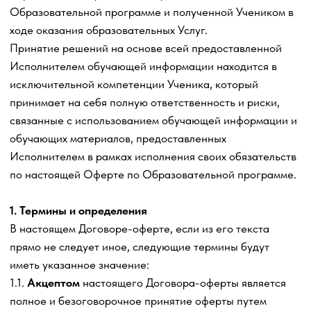
Исполнителем и Учеником на оказание платных
образовательных услуг, который заключается
посредством акцепта Оферты.
1.3.
Оферта
– настоящий документ Договор-оферта на
оказание образовательных услуг Исполнителем,
опубликованный в сети Интернет по адресу:
«https://trafficdevils.ru»
(
по тексту именуется как
«
Сайт
»).
Оферта является публичным предложением любому
физическому или юридическому лицу, а также
индивидуальному предпринимателю заключить договор
на получение платных образовательных онлайн Услуг
Исполнителя на условиях, изложенных ниже. Оферта
включает настоящий текст, приложения к Договору.
1.4.
Пакет услуг
,
Услуги
— предоставления права
доступа (права использования) к образовательной
платформе Исполнителя, на которой размещены
Обучающие материалы Исполнителя и образовательная
деятельность Исполнителя, связанная с оказанием
образовательных услуг Ученику по Образовательной
программе по настоящей Договору-оферте в различном
объеме в зависимости от выбранной Образовательной
программы Учеником. Содержание того или иного
Пакета образовательных услуг и Образовательной
программы Исполнителя в них зависит от наименования