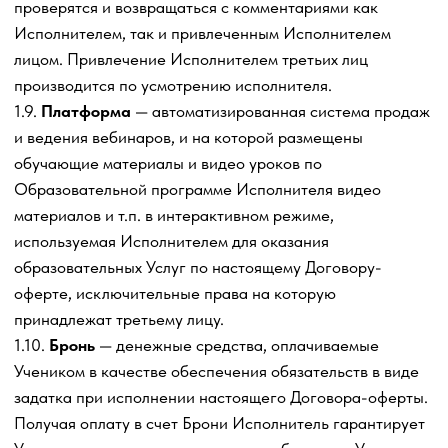
программы Пакета услуг, чек-листы, шаблоны
документов, шпаргалки, инструкции, таблицы, блок-
схемы, презентации и другие материалы, перечень
которых содержится в Пакете услуг, дизайн лендинга
(одностраничного рекламного сайта), дизайн
презентаций, тексты, видео и фотографии сайтов и
аккаунтов Исполнителя и другие охраняемые законом
результаты интеллектуальной деятельности и средства
индивидуализации.
1.19.
Персональные данные
Ученика – любая
информация в соответствии с Федеральным законом от
27.07.2006 № 152-ФЗ «О персональных данных»,
полученная Исполнителем от Ученика при направлении
заявки и(или) в процессе оказания
образовательныхУслуг.
1.20.
Образовательная программа
– образовательная
программа Исполнителя, по которой ведется обучения
Ученика по курсу, объем и стоимость и наполнение
образовательной программы Исполнителя зависит от
выбранного Учеником Пакета услуг и Тарифа.
Образовательная программа, утвержденная
Исполнителем, содержится в Приложении №1 к
Договору-оферте и является неотъемлемой его частью.
Образовательная программа состоит из лекций, встреч