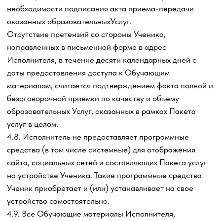
если в них содержится часть персональных данных
Ученика.
А также гарантирует, что он/она:
- имеет законные права вступать в договорные
отношения с Исполнителем;
- достиг возраста 18 лет;
- не состоит на учете у психиатра, психотерапевта, не
проходит курс психотерапии; не страдает
психологическими/психическими расстройствами,
затяжными депрессиями;
- не принимает психотропные, наркотические и иные
вещества и препараты, в т.ч. ограниченные или
запрещенные к обороту на территории РФ.
5.4.2. Прохождение Модулей, являющихся предметом
настоящего Договора-оферты необходимо Ученику для
использования в предпринимательских целях, не
связанных с личными, семейными, домашними и иными
нуждами, не связанными с предпринимательской
деятельностью.
5.4.3. Соответствие Персонального компьютера
Ученика требованиям к техническому обеспечению,
необходимому для получения образовательных
Услуги
по настоящему Договору-оферте, которые могут быть
указаны в описании конкретного Пакета