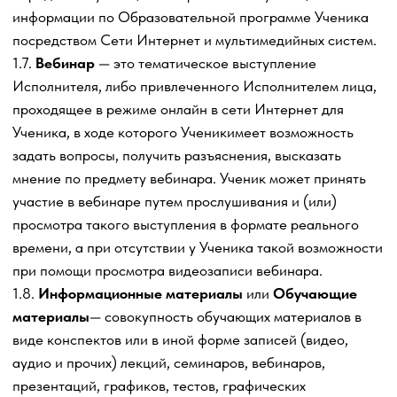
в счет Брони возврату не подлежат. Оплачивая Бронь,
Ученик понимает и соглашается с тем, что программа
Пакета услуг, в счет которого оплачена Бронь может
быть изменена Исполнителем в одностороннем порядке
с момента получения Брони до момента фактического
оказания услуг.
1.11.
Сертификат
— документ по результатам обучения
по Образовательной программе, выдаваемый Ученику в
электронном виде по его запросу и/ или размещается в
личном кабинете Ученика на обучающей Платформе,
или направляется Заказчику по адресу его электронной
почты.
1.12.
Куратор
– специалист, который помогает Ученику
освоить материалы и получить максимальный результат
от Услуг. Это может происходить через обратную связь
по домашним заданиям или через ответы на вопросы
Ученика.
1.13.
Регистрация
– процедура, в ходе которой Ученик
предоставляет достоверные данные о себе по
утвержденной форме, а также создает логин и пароль.
Вместо регистрации Платформа может предложить
произвести первичную авторизацию при помощи
стороннего веб-сервиса, в том числе социальной сети, в
результате чего Исполнителю будет передан токен,