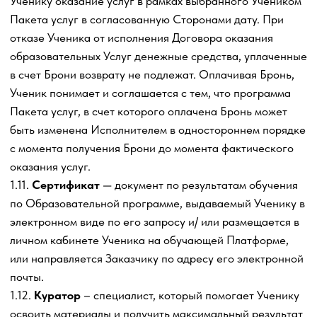
с преподавателем (преподавателями), самостоятельной
работы, выполнения домашних заданий,
предоставления периодических отчетов и практических
занятий. Образовательная программа может также
включать иные виды и формы занятий, в том числе, в
виде видеоматериалов, заданий, вебинаров, обучающих
онлайн сессий, поддержки в ходе обучения как при
личном общении с Исполнителем, так и посредством
электронной переписки (иного обмена информацией по
Образовательной программе), доступа к закрытым
информационным группам учеников, сообщений,
направляемых посредством электронной почты,
тематических дискуссий, мастер-майндов, инструкций,
текстовых и графических материалов, чек-листов,
шаблонов, программных средств и любых иных
документов и обучающей информации, объединенных
общей тематикой и единым названием в зависимости от
выбранного и оплаченного Учеником Тарифа и Пакета
услуг.
Образовательная программа реализуется
Исполнителем в очно-заочной форме с применением
дистанционных технологий.
1.21. Все остальные термины, встречающиеся в тексте
настоящего Договора-оферты, толкуются Сторонами в