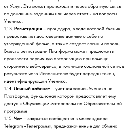
соответствии с действующим законодательством
Российской Федерации и сложившимися в Сети
Интернет обычными правилами толкования
соответствующих терминов.
2. Общие положения
2.1. Совершая действия по акцепту настоящей Оферты,
Ученик дает согласие на:
2.1.1. Обработку своих персональных данных
Исполнителем в соответствии с условиями
Политики
конфиденциальности обработки персональных данных,
текст которой постоянно размещен на Сайте
Исполнителя в сети «Интернет» по адресу
https://trafficdevils.ru
.
2.1.2. Получение рекламной рассылки на адрес
электронной почты, указанный им при регистрации на
Сайте Исполнителя. Срок действия согласия с момента
акцепта настоящей Оферты до момента отзыва
согласия, направляемого на почтовый адрес
Исполнителя, указанный в Разделе 13 Договора-
оферты.
2.1.3. Получение рекламной рассылки на номер
телефона, указанный Учеником при регистрации на
Сайте (посредством смс сообщений).
2.2. Совершая действия по акцепту настоящего