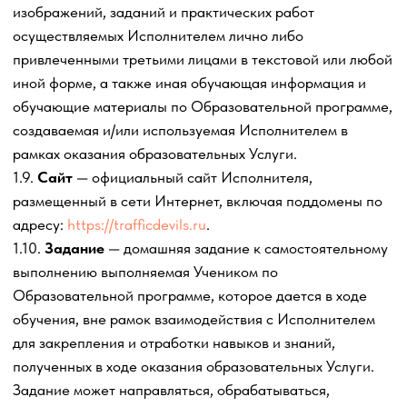
идентифицирующий Ученика.
1.14.
Личный кабинет
– учетная запись Ученика на
Платформе, функционал которой предоставляет ему
доступ к Обучающим материалам по Образовательной
программе.
1.15.
Чат
– закрытые сообщества в мессенджере
Telegram «Телеграмм», предназначенные для обмена
сообщениями между Учеником и Исполнителем,
кураторами (представителями Исполнителя) в рамках
настоящего Договора-оферты.
1.16.
Доступ в чат
- сообщение, направляемое
Исполнителем Ученику, путем электронного письма,
подтверждающее факт заключения Договора, и
содержащее обучающие материалы и информацию,
необходимую для получения Учеником Услуги на сайте.
1.17.
Дополнительные услуги
– образовательные услуги,
предоставляемые Исполнителем безвозмездно
дополнительно в ходе обучения Ученику, в качестве
бонусов по усмотрению Ученика и в зависимости от
успеваемости Ученика в ходе освоения
Образовательной программы в ходе обучения.
1.18.
Результаты интеллектуальной деятельности
-
охраняемые законом произведения: аудиовизуальные
произведения (видеоуроки, видео-трансляции), лекции,