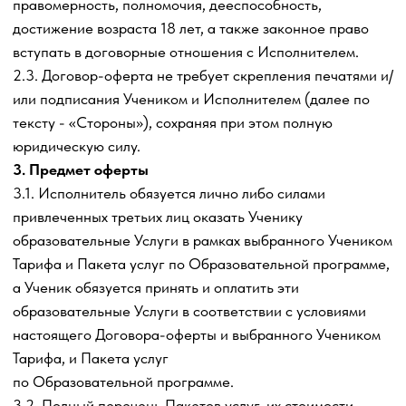
путем проставления отметки в графе (чекбоксе) «
Я
согласен на обработку персональных данных, получение
информационных и рекламных материалов и с
Договором оферты»
или иных подобных уведомлениях о
принятии при оформлении заказа на приобретение
образовательных
Услуг Исполнителя, а также при
оплате образовательных
Услуг Исполнителя или при
регистрации, нажимая кнопку «
Оставить заявку
» или
«
Купить в рассрочку»
при заполнении заявки на сайтах
Исполнителя.
Согласие на обработку персональных данных, а также
согласие на получение рекламной рассылки может быть
отозвано Учеником в любое время после заключения
договора на оказание платных услуг на основании
настоящей Оферты посредством направления отзыва
согласия по адресу электронной почты
lusher.invest@gmail.com
.
В случае отказа Учеником на получение
информационной и рекламной рассылки Ученик
лишается возможности получать актуальную
информацию об изменениях по документам, Модулям и
процессу обучения на электронную почту Ученика.
4.5. Моментом заключения договора на получение
образовательных Услуг является осуществление