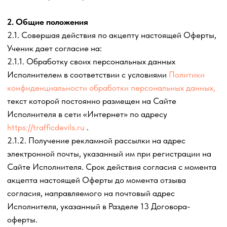
Договора--оферты доступ к Обучающим материалам и
заданиям курса по Образовательной программе
прекращается Исполнителем незамедлительно.
4. Порядок оказания услуг
4.1. Услуги оказываются Исполнителем как лично, так и
при помощи привлеченных третьих лиц. Необходимость
привлечения третьих лиц для оказания образовательных
Услуг определяет Исполнитель в одностороннем
порядке.
4.2. Услуги оказываются одновременно нескольким
Ученикам. Оказание образовательных
Услуг
основывается на принципах работы в группах. Ученик
понимает и принимает данные условия оказания услуг.
4.3. В случае, если Ученик акцептовал настоящий
Договор-оферту, выбрав Тариф и Пакет услуг, оказание
образовательных
Услуг для других лиц по которому
началось до даты акцепта, то Ученик присоединяется к
группе на соответствующем этапе оказания услуг.
Срок оказания Услуг для Ученика не продляется на срок
уже пройденных группой Модулей. Стоимость Пакета
услуг для Ученика не снижается пропорционально
объему пройденных группой Модулей.
4.4. До начала оказания образовательных
Услуг Ученик