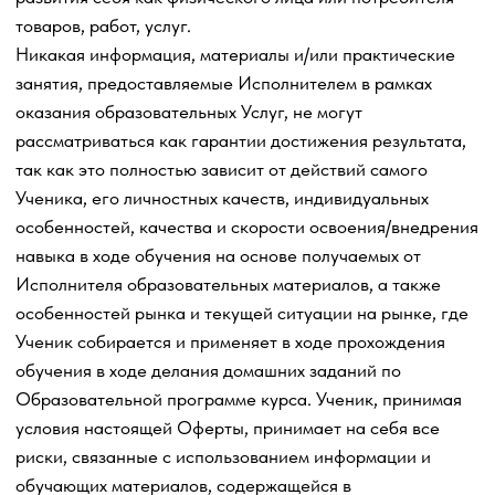
Исполнителем обучающей информации находится в
исключительной компетенции Ученика, который
принимает на себя полную ответственность и риски,
связанные с использованием обучающей информации и
обучающих материалов, предоставленных
Исполнителем в рамках исполнения своих обязательств
по настоящей Оферте по Образовательной программе.
1. Термины и определения
В настоящем Договоре-оферте, если из его текста
прямо не следует иное, следующие термины будут
иметь указанное значение:
1.1.
Акцептом
настоящего Договора-оферты является
полное и безоговорочное принятие оферты путем
осуществления Учеником действий по внесению
предварительной оплаты за оказание образовательных
Услуг.
Акцептом признается совершение Учеником одного из
перечисленных действий:
- оплата Учеником выбранного Тарифа и Пакета услуг,
либо
- оплата Брони в соответствии с положениями
настоящего Договора-оферты.
1.2.
Договор-оферта
или
Оферта
– договор между