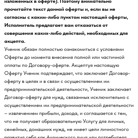
– извлечением прибыли, дохода, и соглашается с тем,
что не получает образовательную Услугу для личных,
семейных, домашних нужд, не имеет цели личностного
развития себя как физического лица или потребителя
товаров, работ, услуг.
Никакая информация, материалы и/или практические
занятия, предоставляемые Исполнителем в рамках
оказания образовательных Услуг, не могут
рассматриваться как гарантии достижения результата,
так как это полностью зависит от действий самого
Ученика, его личностных качеств, индивидуальных
особенностей, качества и скорости освоения/внедрения
навыка в ходе обучения на основе получаемых от
Исполнителя образовательных материалов, а также
особенностей рынка и текущей ситуации на рынке, где
Ученик собирается и применяет в ходе прохождения
обучения в ходе делания домашних заданий по
Образовательной программе курса. Ученик, принимая
условия настоящей Оферты, принимает на себя все
риски, связанные с использованием информации и
обучающих материалов, содержащейся в
Образовательной программе и полученной Учеником в
ходе оказания образовательных
Услуг.
Принятие решений на основе всей предоставленной