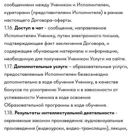
Договора-оферты, Ученик в порядке ст. 431.2 ГК РФ
заверяет Исполнителя, что целью приобретения Пакета
услуг является последующее использование полученных
знаний в предпринимательской деятельности, с целью
извлечения прибыли, или же если Учеником выступает
юридическое лицо, либо индивидуальный
предприниматель, то на правоотношения Сторон,
вытекающие из настоящего Договора-оферты при
заказе образовательных
Услуг не распространяется
действие Федерального Закона «О защите прав
потребителей» № 2003-1 от 07.02.1992 г.
Совершая действия по акцепту настоящего публичного
Договора-оферты, Ученик подтверждает свою
правомерность, полномочия, дееспособность,
достижение возраста 18 лет, а также законное право
вступать в договорные отношения с Исполнителем.
2.3. Договор-оферта не требует скрепления печатями и/
или подписания Учеником и Исполнителем (далее по
тексту - «Стороны»), сохраняя при этом полную
юридическую силу.
3. Предмет оферты
3.1. Исполнитель обязуется лично либо силами
привлеченных третьих лиц оказать Ученику
образовательные Услуги в рамках выбранного Учеником