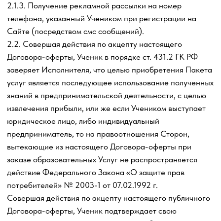
предоставляет Исполнителю данные, необходимые для
оказания образовательных
Услуг по настоящему
Договору-оферте в соответствии с утвержденной
Исполнителем формой.
4.4.1 До начала оказания образовательных
Услуг Ученик
дает Исполнителю согласие на обработку
персональных данных по правилам Политики в
отношении обработки персональных данных,
утвержденной Исполнителем, постоянно размещенной
на Сайте. Без согласия Ученика на обработку
предоставленных им персональных данных оказание
Исполнителем услуг по настоящему Договору-оферте
невозможно.
Вопросы обработки персональных данных регулируются
следующим документом Исполнителя:
Политикой в
отношении обработки персональных данных
(утв.
приказом Индивидуального предпринимателя
Заварзина Максима Сергеевича ИНН
180805695849
), размещенной на Сайте и других сайтах
Исполнителя.
На основании Политики в отношении обработки
персональных данных Ученик даёт согласие на
обработку персональных данных, согласие на
получение информационной и рекламной рассылки,