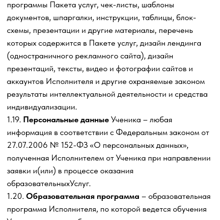
Тарифа и Пакета услуг по Образовательной программе,
а Ученик обязуется принять и оплатить эти
образовательные Услуги в соответствии с условиями
настоящего Договора-оферты и выбранного Учеником
Тарифа, и Пакета услуг
по Образовательной программе.
3.2. Полный перечень Пакетов услуг, их стоимости,
тематики, содержания, времени, сроков и порядка
проведения размещен в соответствующем разделе
Сайта. Ученик самостоятельно знакомится с графиком и
содержанием Пакета услуг на Сайте и несет
ответственность за соблюдение сроков прохождения
Модулей, выполнения заданий и других действий,
связанных с оказанием Исполнителем образовательных
Услуг Ученику. Пакет услуг включает также
самостоятельную работу Ученика.
3.3. Образовательных
Услуги оказываются Ученику
либо третьему лицу, в пользу которого Ученик заключил
настоящий договор (также - Ученик) и внес стоимость
Услуг.
Услуги оказываются путем предоставления
доступа к Обучающим материалам по обучению и
заданиям для
Ученика
на Платформе.
Исполнитель
также может организовать обратную связь для Ученика
в форме письменных и устных ответов на вопросы