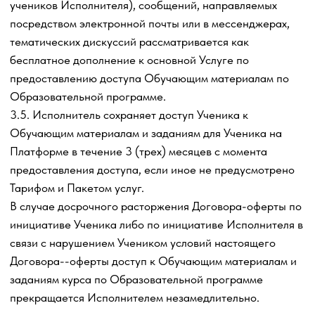
уровня интеллектуального развития, способностей
Ученика, других его индивидуальных качеств,
персональных характеристик и внешних обстоятельств,
что принимается обеими Сторонами.
4.11. Несоответствие ожиданиям и(или) отрицательная
субъективная оценка не являются основаниями считать
услуги оказанными некачественно или не в
согласованном объеме. Также не являются такими
основаниями мнения третьих лиц, отличные от мнения
Исполнителя (его сотрудников и(или) партнеров).
4.12. Практические очные занятия проводятся в
дистанционном формате с использованием
информационно-телекоммуникационной сети Интернет.
По тексту Договора-оферты под очными занятиями
будут пониматься в том числе занятия, проводимые
Исполнителем в дистанционном формате с
применением специализированного программного
обеспечения с использованием информационно-
телекоммуникационной сети Интернет (далее –
«
Очные занятия
»).
График проведения Очных занятий утверждается
Исполнителем и доводится до сведения Заказчика
(Слушателя) не позднее, чем за 1 (один) день до даты
проведения Очного занятия, в том числе путем