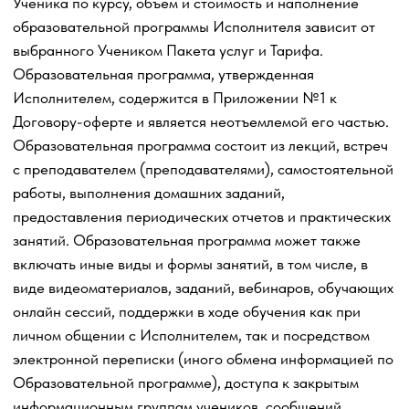
Ученика в одном из Мессенджеров, иную
информационную поддержку Ученика в ходе обучения в
дистанционной форме, которые не входят в стоимость
платных образовательных Услуг.
Сроки оказания Услуг указываются на Сайте, график
проведения конкретных вебинаров направляется
Ученику по электронной почте, а также отображается в
личном кабинете Ученика на Платформе.
Если доступ в личный кабинет на Платформе Ученику не
предоставлен Исполнителем по каким-либо причинам
на стороне Исполнителя - доступ к Пакету услуг и всем
Обучающим материалам предоставляется
Исполнителем Ученику в сети Интернет любым
доступным способом (в том числе, может быть
предоставлен путем направления ссылки Ученику на
электронный облачный диск в сети Интернет, где
размещены Обучающие материалы Пакета услуг, и
прочие способы).
3.4. Стоимость образовательных
Услуг без учета
фактически понесенных расходов формируется
следующим образом:
- Предоставление доступа к Обучающим материалам и
заданиям для Ученика на образовательной Платформе в
электронном виде в сети Интернет– 100% от стоимости