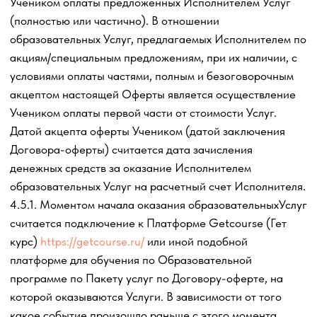
образовательных Услуг на Платформе.
При нарушении условий настоящего пункта
Исполнитель оставляет за собой право не допустить
Ученика к дальнейшему оказанию образовательных
Услуг или удалить Ученика с обучающей Платформы.
При этом денежные средства, выплаченные Учеником
за Пакет услуг, не возвращаются и считаются
неустойкой, подлежащей оплате Исполнителю в связи с
нарушением Учеником принятых на себя обязательств.
5.3.4. Обратиться в службу поддержки по адресу
электронной почты
lusher.invest@gmail.com
при наличии
вопросов, связанных с информацией об оказываемых по
настоящему Договору-оферте образовательных Услугах.
Отсутствие обращений Ученика свидетельствует о том,
что Ученик ознакомлен с необходимой и достаточной
для него информацией о оказываемых по настоящему
Договору-оферте образовательных Услугах.
5.3.5. Для получения образовательных
Услуг
самостоятельно настроить программное обеспечение,
аппаратную часть и Интернет-канал своего компьютера
таким образом, чтобы иметь возможность
беспрепятственно пользоваться всеми сервисами
порталов
www.youtube.ru,
www.docs.google.com
,
которые используются в ходе предоставления