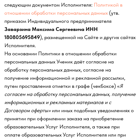
образовательных
Услуг, а также копировать их внешнее
оформление (дизайн), создавать копии изображений на
экране ПК при просмотре видео-материалов, вебинара
и пр.
5.2.5. Изменять сайты, совершать действия,
направленные на изменение функционирования и
работоспособности Сайта.
5.2.6. Предоставлять доступ к интеллектуальной
собственности Исполнителя, личному кабинету
Платформы и любым материалам, предоставляемым
Исполнителем в процессе оказания образовательных
Услуг по настоящему Договору-оферте третьему лицу в
отсутствие прямого письменного согласия на такой
доступ со стороны Исполнителя.
5.2.7. Создавать производные и аналогичные
образовательные продукты, распространять,
передавать третьим лицам или иным образом
использовать частично или полностью материалы и
содержание Сайта и Пакета услуг.
5.2.8. Продавать, уступать право требования к
Исполнителю без согласия Исполнителя.
5.3. Ученик обязан:
5.3.1. Оплатить оказываемые по настоящему Договору-
оферте образовательные Услуги в соответствии с