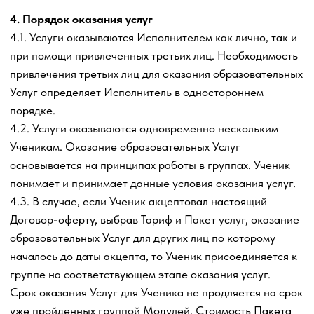
размещения информации на Сайте Исполнителя, а
также посредством направления Ученику графика
проведения занятии по электронной почте Ученика и/
или в мессенджере Telegram «Телеграмм». Исполнитель
вправе изменить график проведения занятий,
заблаговременно предупредив об этом Ученика не
позднее чем за 2 часа до изменений. В случае
невозможности посетить очное занятие онлайн Ученик
вправе получить видео запись такого проведенного
занятия.
5. Права и обязанности Сторон
5.1.Ученик вправе:
5.1.1. Получать образовательных
Услуги в рамках
выбранного и оплаченного Учеником Пакета услуг в
соответствии с условиями настоящего Договора-
оферты.
Принимать решения относительно необходимости
совершения тех или иных действий Учеником,
рекомендуемых Исполнителем в рамках оказания
образовательных
Услуг по настоящему Договору-
оферте.
5.1.2. В процессе получения образовательных
Услуг
переходить с приобретенного Пакета услуг на другой