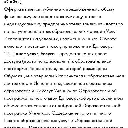
мнение по предмету вебинара. Ученик может принять
участие в вебинаре путем прослушивания и (или)
просмотра такого выступления в формате реального
времени, а при отсутствии у Ученика такой возможности
при помощи просмотра видеозаписи вебинара.
1.8.
Информационные материалы
или
Обучающие
материалы
— совокупность обучающих материалов в
виде конспектов или в иной форме записей (видео,
аудио и прочих) лекций, семинаров, вебинаров,
презентаций, графиков, тестов, графических
изображений, заданий и практических работ
осуществляемых Исполнителем лично либо
привлеченными третьими лицами в текстовой или любой
иной форме, а также иная обучающая информация и
обучающие материалы по Образовательной программе,
создаваемая и/или используемая Исполнителем в
рамках оказания образовательных Услуги.
1.9.
Сайт
— официальный сайт Исполнителя,
размещенный в сети Интернет, включая поддомены по
адресу:
https://trafficdevils.ru
.
1.10.
Задание
— домашняя задание к самостоятельному
выполнению выполняемая Учеником по
Образовательной программе, которое дается в ходе
обучения, вне рамок взаимодействия с Исполнителем