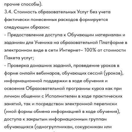
Ученик приобретает и (или) устанавливает на свое
устройство самостоятельно.
4.9. Все Обучающие материалы Исполнителя,
предоставляемые Ученику, размещены на страницах и
поддоменах (если имеются) Сайта и Канале
Исполнителя (телеграм-канал «Схемач») или на
Платформе. Все Обучающие материалы Пакета услуг,
предоставленные Ученику, носят общедоступный в
рамках настоящей Оферты характер, не учитывают
личные особенности Ученика и его организма,
применяются Учеником на свой страх и риск.
Содержание материалов Пакета услуг формируется
Исполнителем самостоятельно и обуславливаются
субъективным восприятием Исполнителя и
соответствующей целевой направленностью Тарифа и
Пакета услуг.
4.10. Исполнитель не несет ответственности за
достижение желаемого результата Учеником в
определенном либо неопределенном будущем, а также
за прямые и косвенные убытки Ученика, поскольку
успешность использования Учеником полученной
информации, обучающих материалов и навыков зависит
от многих известных и неизвестных Исполнителю
факторов: целеустремленности, трудолюбия, упорства,