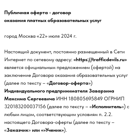
Публичная оферта - договор
оказания платных образовательных услуг
город Москва «22» июля 2024 г.
Настоящий документ, постоянно размещенный в Сети
Интернет по сетевому адресу:
«https://trafficdevils.ru»
является официальным предложением (офертой) на
заключение Договора оказания образовательных услуг
(далее по тексту – «
Договор-оферта
»)
Индивидуального предпринимателя Заварзина
Максима Сергеевича
ИНН 180805695849 ОГРНИП
320183200037156 (далее по тексту – «
Исполнитель
») с
любым лицом, соответствующим условиям п. 2.2.
настоящего Договора-оферты (далее по тексту –
«
Заказчик
»
или «»Ученик»
).
Настоящий документ является публичной офертой в
соответствии с пунктом 2 статьи 437 Гражданского
Кодекса Российской Федерации.
Осуществляя полную или частичную оплату
образовательных
услуг, Ученик гарантирует, что уже
ознакомлен и принимает все условия Договора-оферты
в том виде, в каком они изложены в тексте настоящей