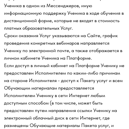
программного обеспечения и сетевых ресурсов. Услуги
могут быть оказаны только после регистрации на
образовательной платформе «Гет курс»
https://getcourse.ru/
(Платформе). Регистрация на
Платформе происходит в форме создания личного
кабинета (учетной записи) Ученика с формированием
аутентификационных данных Ученика (логина и
пароля). Все персональные данные Ученика
предоставляются Платформе самим Учеником.
4.7. Стороны пришли к соглашению об отсутствии
необходимости подписания акта приема-передачи
оказанных образовательныхУслуг.
Отсутствие претензий со стороны Ученика,
направленных в письменной форме в адрес
Исполнителя, в течение десяти календарных дней с
даты предоставления доступа к Обучающим
материалам, считается подтверждением факта полной и
безоговорочной приемки по качеству и объему
образовательных
Услуг, оказанных в рамках Пакета
услуг в целом.
4.8. Исполнитель не предоставляет программные
средства (в том числе системные) для отображения
сайта, социальных сетей и составляющих Пакета услуг
на устройстве Ученика. Такие программные средства