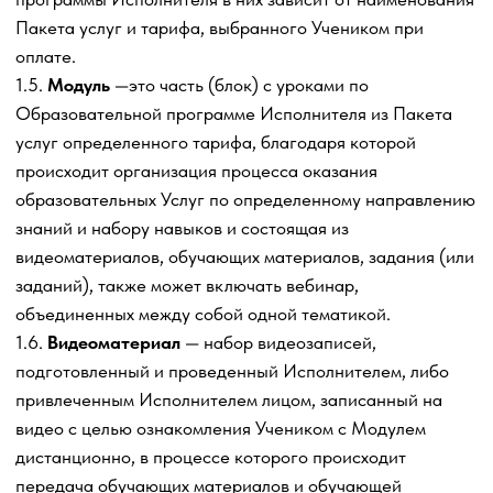
для закрепления и отработки навыков и знаний,
полученных в ходе оказания образовательных Услуги.
Задание может направляться, обрабатываться,
проверятся и возвращаться с комментариями как
Исполнителем, так и привлеченным Исполнителем
лицом. Привлечение Исполнителем третьих лиц
производится по усмотрению исполнителя.
1.9.
Платформа
— автоматизированная система продаж
и ведения вебинаров, и на которой размещены
обучающие материалы и видео уроков по
Образовательной программе Исполнителя видео
материалов и т.п. в интерактивном режиме,
используемая Исполнителем для оказания
образовательных Услуг по настоящему Договору-
оферте, исключительные права на которую
принадлежат третьему лицу.
1.10.
Бронь
— денежные средства, оплачиваемые
Учеником в качестве обеспечения обязательств в виде
задатка при исполнении настоящего Договора-оферты.
Получая оплату в счет Брони Исполнитель гарантирует
Ученику оказание услуг в рамках выбранного Учеником
Пакета услуг в согласованную Сторонами дату. При
отказе Ученика от исполнения Договора оказания
образовательных
Услуг денежные средства, уплаченные